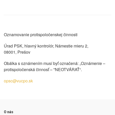
Oznamovanie protispoločenskej činnosti
Úrad PSK, hlavný kontrolór, Námestie mieru 2,
08001, Prešov
Obálka s oznámením musí byť označená: „Oznámenie –
protispoločenská činnosť – ''NEOTVÁRAŤ“.
opsc@vucpo.sk
O nás