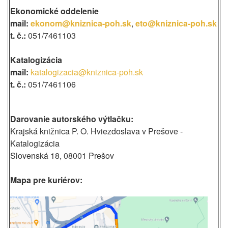
Ekonomické oddelenie
mail:
ekonom@kniznica-poh.sk
,
eto@kniznica-poh.sk
t. č.:
051/7461103
Katalogizácia
mail:
katalogizacia@kniznica-poh.sk
t. č.:
051/7461106
Darovanie autorského výtlačku:
Krajská knižnica P. O. Hviezdoslava v Prešove -
Katalogizácia
Slovenská 18, 08001 Prešov
Mapa pre kuriérov: