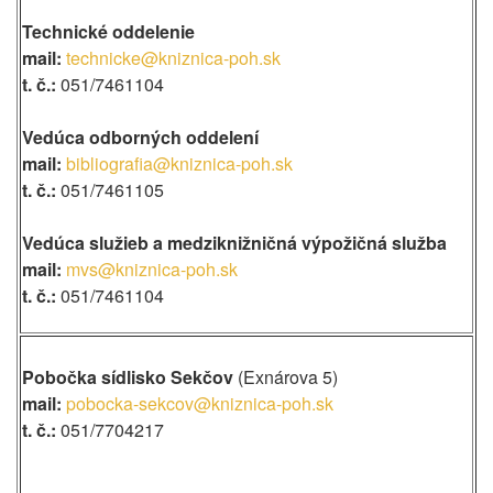
Technické oddelenie
mail:
technicke@kniznica-poh.sk
t. č.:
051/7461104
Vedúca odborných oddelení
mail:
bibliografia@kniznica-poh.sk
t. č.:
051/7461105
Vedúca služieb a medziknižničná výpožičná služba
mail:
mvs@kniznica-poh.sk
t. č.:
051/7461104
Pobočka sídlisko Sekčov
(Exnárova 5)
mail:
pobocka-sekcov@kniznica-poh.sk
t. č.:
051/7704217