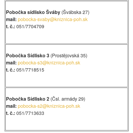
Pobočka sídlisko Šváby
(Švábska 27)
mail:
pobocka-svaby@kniznica-poh.sk
t. č.:
051/7704709
Pobočka Sídlisko 3
(Prostějovská 35)
mail:
pobocka-s3@kniznica-poh.sk
t. č.:
051/7718515
Pobočka Sídlisko 2
(Čsl. armády 29)
mail:
pobocka-s2@kniznica-poh.sk
t. č.:
051/7713633