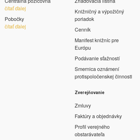
Centrálna požičovňa
Zriaďovacia listina
čítať ďalej
Knižničný a výpožičný
Pobočky
poriadok
čítať ďalej
Cenník
Manifest knižníc pre
Európu
Podávanie sťažností
Smernica oznámení
protispoločenskej činnosti
Zverejňovanie
Zmluvy
Faktúry a objednávky
Profil verejného
obstarávateľa