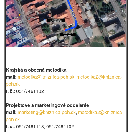
Krajská a
obecná metodika
mail:
metodika@kniznica-poh.sk
,
metodika2@kniznica-
poh.sk
t. č.:
051/7461102
Projektové a marketingové oddelenie
mail:
marketing@kniznica-poh.sk
,
metodika2@kniznica-
poh.sk
t. č.:
051/7461113, 051/7461102