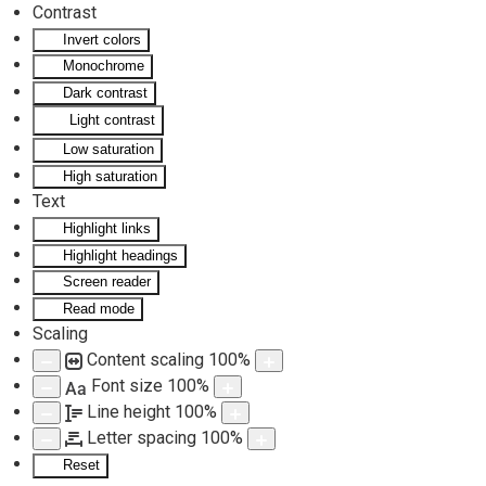
Contrast
Invert colors
Skip to main content
Monochrome
Dark contrast
Light contrast
Low saturation
High saturation
Text
Highlight links
Highlight headings
Screen reader
Read mode
Scaling
Content scaling
100
%
Font size
100
%
Aa
Line height
100
%
Letter spacing
100
%
Reset