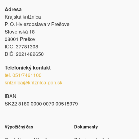
Adresa
Krajská knižnica
P. O. Hviezdoslava v Prešove
Slovenská 18
08001 Prešov
IČO:
37781308
DIČ:
2021482650
Telefonický kontakt
tel.
051/7461100
kniznica@kniznica-poh.sk
IBAN
SK22 8180 0000 0070 00518979
Výpožičný čas
Dokumenty