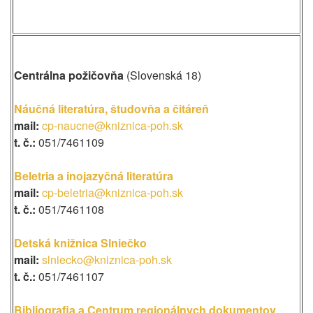
Centrálna požičovňa
(Slovenská 18)
Náučná literatúra, študovňa a čitáreň
mail:
cp-naucne@kniznica-poh.sk
t. č.:
051/7461109
Beletria a inojazyčná literatúra
mail:
cp-beletria@kniznica-poh.sk
t. č.:
051/7461108
Detská knižnica Slniečko
mail:
slniecko@kniznica-poh.sk
t. č.:
051/7461107
Bibliografia a Centrum regionálnych dokumentov