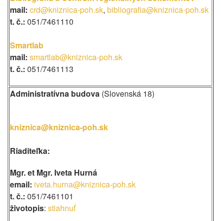
mail:
crd@kniznica-poh.sk
,
bibliografia@kniznica-poh.sk
t. č.:
051/7461110
Smartlab
mail:
smartlab@kniznica-poh.sk
t. č.:
051/7461113
Administratívna budova
(Slovenská 18)
kniznica@kniznica-poh.sk
Riaditeľka:
Mgr. et Mgr. Iveta Hurná
email:
iveta.hurna@kniznica-poh.sk
t. č.:
051/7461101
životopis
:
stiahnuť