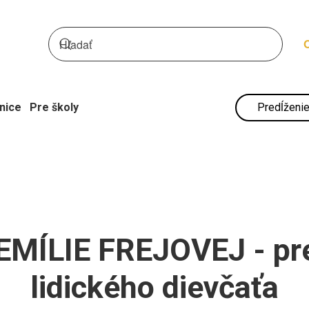
nice
Pre školy
Predĺženie
EMÍLIE FREJOVEJ - pre
lidického dievčaťa