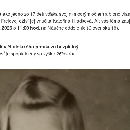
ré ako jedno zo 17 detí vďaka svojim modrým očiam a blond vlas
e Frejovej oživí jej vnučka Kateřina Hládková. Ak vás téma zauj
a 2026
o
11:00 hod.
na Náučne oddelenie (Slovenská 18).
eľov čitateľského preukazu bezplatný
.
osť je spoplatnený vo výške
2€/
osoba.