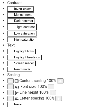
Contrast
Invert colors
Skip to main content
Monochrome
Dark contrast
Light contrast
Low saturation
High saturation
Text
Highlight links
Highlight headings
Screen reader
Read mode
Scaling
Content scaling
100
%
Font size
100
%
Aa
Line height
100
%
Letter spacing
100
%
Reset