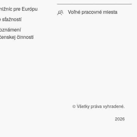
___________________________
nižníc pre Európu
Voľné pracovné miesta
 sťažností
 oznámení
čenskej činnosti
© Všetky práva vyhradené.
2026