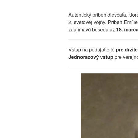
Autentický príbeh dievčaťa, kto
2. svetovej vojny. Príbeh Emíli
zaujímavú besedu už
18. marc
Vstup na podujatie je
pre držit
Jednorazový vstup
pre verejn