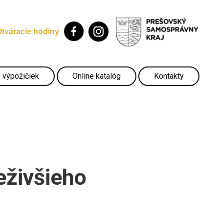
Otváracie hodiny
 výpožičiek
Online katalóg
Kontakty
živšieho