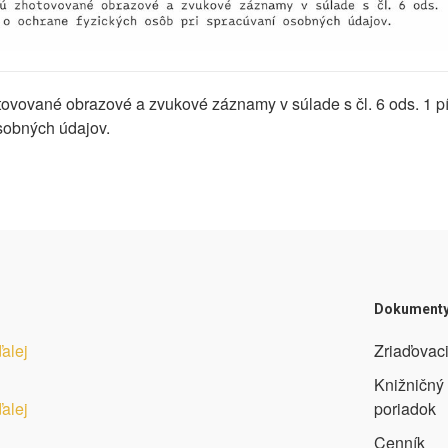
ovované obrazové a zvukové záznamy v súlade s čl. 6 ods. 1 p
osobných údajov.
Dokument
ďalej
Zriaďovaci
Knižničný
ďalej
poriadok
Cenník