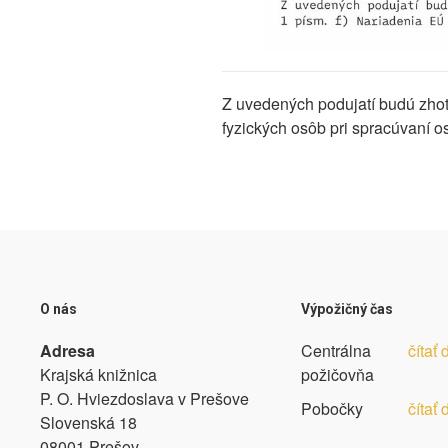
Z uvedených podujatí budú zhot
fyzických osôb pri spracúvaní 
O nás
Výpožičný čas
Adresa
Centrálna
čítať 
Krajská knižnica
požičovňa
P. O. Hviezdoslava v Prešove
Pobočky
čítať 
Slovenská 18
08001 Prešov