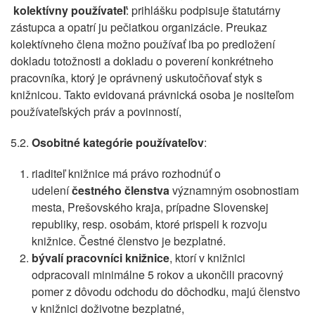
kolektívny používateľ
: prihlášku podpisuje štatutárny
zástupca a opatrí ju pečiatkou organizácie. Preukaz
kolektívneho člena možno používať iba po predložení
dokladu totožnosti a dokladu o poverení konkrétneho
pracovníka, ktorý je oprávnený uskutočňovať styk s
knižnicou. Takto evidovaná právnická osoba je nositeľom
používateľských práv a povinností,
5.2.
Osobitné kategórie používateľov
:
riaditeľ knižnice má právo rozhodnúť o
udelení
čestného členstva
významným osobnostiam
mesta, Prešovského kraja, prípadne Slovenskej
republiky, resp. osobám, ktoré prispeli k rozvoju
knižnice. Čestné členstvo je bezplatné.
bývalí pracovníci knižnice
, ktorí v knižnici
odpracovali minimálne 5 rokov a ukončili pracovný
pomer z dôvodu odchodu do dôchodku, majú členstvo
v knižnici doživotne bezplatné,