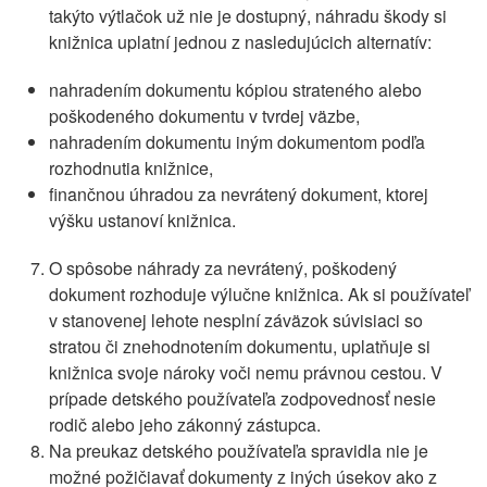
takýto výtlačok už nie je dostupný, náhradu škody si
knižnica uplatní jednou z nasledujúcich alternatív:
nahradením dokumentu kópiou strateného alebo
poškodeného dokumentu v tvrdej väzbe,
nahradením dokumentu iným dokumentom podľa
rozhodnutia knižnice,
finančnou úhradou za nevrátený dokument, ktorej
výšku ustanoví knižnica.
O spôsobe náhrady za nevrátený, poškodený
dokument rozhoduje výlučne knižnica. Ak si používateľ
v stanovenej lehote nesplní záväzok súvisiaci so
stratou či znehodnotením dokumentu, uplatňuje si
knižnica svoje nároky voči nemu právnou cestou. V
prípade detského používateľa zodpovednosť nesie
rodič alebo jeho zákonný zástupca.
Na preukaz detského používateľa spravidla nie je
možné požičiavať dokumenty z iných úsekov ako z