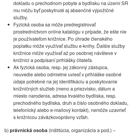
dokladu o prechodnom pobyte a bydlisku na území SR
mu môžu byť poskytnuté aj absenčné výpožičné
služby.
Fyzická osoba sa môže predregistrovať
prostredníctvom online katalógu v prípade, že ešte nie
je používateľom knižnice. Po úhrade členského
poplatku môže využívať službu e-knihy. Ďalšie služby
knižnice môže využívať až po osobnej návšteve v
knižnici a podpísaní prihlášky čitateľa.
Ak fyzická osoba, resp. jej zákonný zástupca,
neuvedie alebo odmietne uviesť v prihláške osobné
údaje potrebné na jej identifikáciu a poskytovanie
knižničných služieb (meno a priezvisko, dátum a
miesto narodenia, adresa trvalého bydliska, resp.
prechodného bydliska, druh a číslo osobného dokladu,
telefonický alebo e-mailový kontakt), nemôže uzavrieť
s knižnicou záväzkovoprávny vzťah.
b)
právnická osoba
(inštitúcia, organizácia a pod.) –