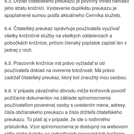
6.3. Držiteľ čitateľského preukazu je povinný ihneď nahlásiť
jeho stratu knižnici. Vystavenie duplikátu preukazu je
spoplatnené sumou podľa aktuálneho Cenníka služieb.
6.4. Čitateľský preukaz oprávňuje používateľa využívať
všetky knižničné služby na všetkých oddeleniach a
pobočkách knižnice, pričom členský poplatok zaplatí len v
jednej z nich.
6.5. Pracovník knižnice má právo vyžiadať si od
používateľa doklad na overenie totožnosti. Má právo
zadržať čitateľský preukaz, ktorý bol zneužitý inou osobou.
6.6. V prípade závažného dôvodu môže knihovník povoliť
požičanie dokumentov na základe splnomocnenia
používateľom poverenej osoby s uvedením mena, adresy,
čísla občianskeho preukazu a čísla držiteľa čitateľského
preukazu. To platí aj v prípade, že ide o rodinného
príslušníka. Vzor splnomocnenia je dostupný na webovom
sídle alebo fyzicky na jednotlivých pracoviskách knižnice.