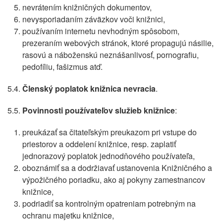
nevrátením knižničných dokumentov,
nevysporiadaním záväzkov voči knižnici,
používaním internetu nevhodným spôsobom,
prezeraním webových stránok, ktoré propagujú násilie,
rasovú a náboženskú neznášanlivosť, pornografiu,
pedofíliu, fašizmus atď.
5.4.
Členský poplatok knižnica nevracia
.
5.5.
Povinnosti používateľov služieb knižnice
:
preukázať sa čitateľským preukazom pri vstupe do
priestorov a oddelení knižnice, resp. zaplatiť
jednorazový poplatok jednodňového používateľa,
oboznámiť sa a dodržiavať ustanovenia Knižničného a
výpožičného poriadku, ako aj pokyny zamestnancov
knižnice,
podriadiť sa kontrolným opatreniam potrebným na
ochranu majetku knižnice,