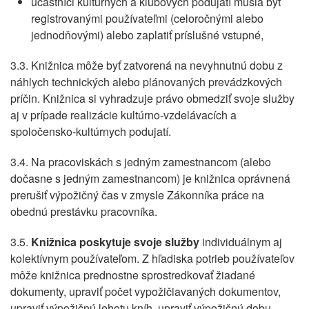
účastníci kultúrnych a klubových podujatí musia byť
registrovanými používateľmi (celoročnými alebo
jednodňovými) alebo zaplatiť príslušné vstupné,
3.3. Knižnica môže byť zatvorená na nevyhnutnú dobu z
náhlych technických alebo plánovaných prevádzkových
príčin. Knižnica si vyhradzuje právo obmedziť svoje služby
aj v prípade realizácie kultúrno-vzdelávacích a
spoločensko-kultúrnych podujatí.
3.4. Na pracoviskách s jedným zamestnancom (alebo
dočasne s jedným zamestnancom) je knižnica oprávnená
prerušiť výpožičný čas v zmysle Zákonníka práce na
obednú prestávku pracovníka.
3.5.
Knižnica poskytuje svoje služby
individuálnym aj
kolektívnym používateľom. Z hľadiska potrieb používateľov
môže knižnica prednostne sprostredkovať žiadané
dokumenty, upraviť počet vypožičiavaných dokumentov,
upraviť výpožičnú lehotu kníh, upraviť výpožičnú dobu