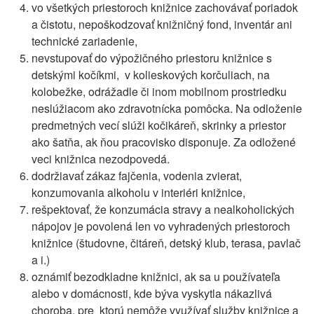
vo všetkých priestoroch knižnice zachovávať poriadok
a čistotu, nepoškodzovať knižničný fond, inventár ani
technické zariadenie,
nevstupovať do výpožičného priestoru knižnice s
detskými kočíkmi, v kolieskových korčuliach, na
kolobežke, odrážadle či inom mobilnom prostriedku
neslúžiacom ako zdravotnícka pomôcka. Na odloženie
predmetných vecí slúži kočikáreň, skrinky a priestor
ako šatňa, ak ňou pracovisko disponuje. Za odložené
veci knižnica nezodpovedá.
dodržiavať zákaz fajčenia, vodenia zvierat,
konzumovania alkoholu v interiéri knižnice,
rešpektovať, že konzumácia stravy a nealkoholických
nápojov je povolená len vo vyhradených priestoroch
knižnice (študovne, čitáreň, detský klub, terasa, pavlač
a i.)
oznámiť bezodkladne knižnici, ak sa u používateľa
alebo v domácnosti, kde býva vyskytla nákazlivá
choroba, pre ktorú nemôže využívať služby knižnice a