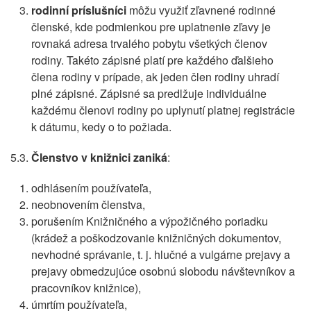
rodinní príslušníci
môžu využiť zľavnené rodinné
členské, kde podmienkou pre uplatnenie zľavy je
rovnaká adresa trvalého pobytu všetkých členov
rodiny. Takéto zápisné platí pre každého ďalšieho
člena rodiny v prípade, ak jeden člen rodiny uhradí
plné zápisné. Zápisné sa predlžuje individuálne
každému členovi rodiny po uplynutí platnej registrácie
k dátumu, kedy o to požiada.
5.3.
Členstvo v knižnici zaniká
:
odhlásením používateľa,
neobnovením členstva,
porušením Knižničného a výpožičného poriadku
(krádež a poškodzovanie knižničných dokumentov,
nevhodné správanie, t. j. hlučné a vulgárne prejavy a
prejavy obmedzujúce osobnú slobodu návštevníkov a
pracovníkov knižnice),
úmrtím používateľa,