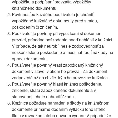
výpožičku a podpísaní prevzatia výpožičky
knižničného dokumentu.
Povinnosťou každého používateľa je chrániť
vypožičané knižničné dokumenty pred stratou,
poškodením či zničením.
Používateľ je povinný pri vypožičaní si dokument
prezrieť, prípadne poškodenie hneď nahlásiť v knižnici.
V prípade, že tak neurobí, nesie zodpovednosť za
neskôr zistené poškodenie a musí nahradiť náklady na
opravu dokumentu.
Používateľ je povinný vrátiť zapožičaný knižničný
dokument v stave, v akom ho prevzal. Za dokument
zodpovedá až do chvíle, kým ho prevezme knižnica.
Používateľ je povinný hlásiť knižnici poškodenie,
zničenie, stratu zapožičaného dokumentu a v
stanovenej lehote nahradiť škodu.
Knižnica požaduje nahradenie škody na knižničnom
dokumente primárne dodaním výtlačku toho istého
titulu v rovnakom alebo novšom vydaní. V prípade, že