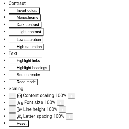
Contrast
Invert colors
Skip to main content
Monochrome
Dark contrast
Light contrast
Low saturation
High saturation
Text
Highlight links
Highlight headings
Screen reader
Read mode
Scaling
Content scaling
100
%
Font size
100
%
Aa
Line height
100
%
Letter spacing
100
%
Reset