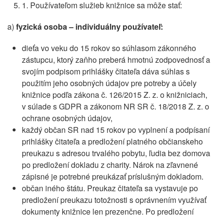
1. Používateľom služieb knižnice sa môže stať:
a)
fyzická osoba – individuálny používateľ:
dieťa vo veku do 15 rokov so súhlasom zákonného
zástupcu, ktorý zaňho preberá hmotnú zodpovednosť a
svojím podpisom prihlášky čitateľa dáva súhlas s
použitím jeho osobných údajov pre potreby a účely
knižnice podľa zákona č. 126/2015 Z. z. o knižniciach,
v súlade s GDPR a zákonom NR SR č. 18/2018 Z. z. o
ochrane osobných údajov,
každý občan SR nad 15 rokov po vyplnení a podpísaní
prihlášky čitateľa a predložení platného občianskeho
preukazu s adresou trvalého pobytu, ľudia bez domova
po predložení dokladu z charity. Nárok na zľavnené
zápisné je potrebné preukázať príslušným dokladom.
občan iného štátu. Preukaz čitateľa sa vystavuje po
predložení preukazu totožnosti s oprávnením využívať
dokumenty knižnice len prezenčne. Po predložení