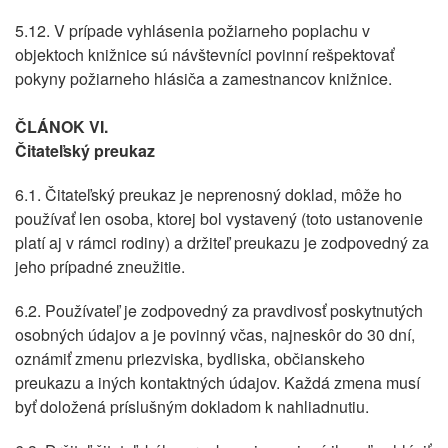
5.12. V prípade vyhlásenia požiarneho poplachu v
objektoch knižnice sú návštevníci povinní rešpektovať
pokyny požiarneho hlásiča a zamestnancov knižnice.
ČLÁNOK VI.
Čitateľský preukaz
6.1. Čitateľský preukaz je neprenosný doklad, môže ho
používať len osoba, ktorej bol vystavený (toto ustanovenie
platí aj v rámci rodiny) a držiteľ preukazu je zodpovedný za
jeho prípadné zneužitie.
6.2. Používateľ je zodpovedný za pravdivosť poskytnutých
osobných údajov a je povinný včas, najneskôr do 30 dní,
oznámiť zmenu priezviska, bydliska, občianskeho
preukazu a iných kontaktných údajov. Každá zmena musí
byť doložená príslušným dokladom k nahliadnutiu.