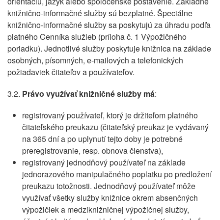
orientáciu, jazyk alebo spoločenské postavenie. Základné
knižnično-informačné služby sú bezplatné. Špeciálne
knižnično-informačné služby sa poskytujú za úhradu podľa
platného Cenníka služieb (príloha č. 1 Výpožičného
poriadku). Jednotlivé služby poskytuje knižnica na základe
osobných, písomných, e-mailových a telefonických
požiadaviek čitateľov a používateľov.
3.2.
Právo využívať knižničné služby má
:
registrovaný používateľ, ktorý je držiteľom platného
čitateľského preukazu (čitateľský preukaz je vydávaný
na 365 dní a po uplynutí tejto doby je potrebné
preregistrovanie, resp. obnova členstva),
registrovaný jednodňový používateľ na základe
jednorazového manipulačného poplatku po predložení
preukazu totožnosti. Jednodňový používateľ môže
využívať všetky služby knižnice okrem absenčných
výpožičiek a medziknižničnej výpožičnej služby,