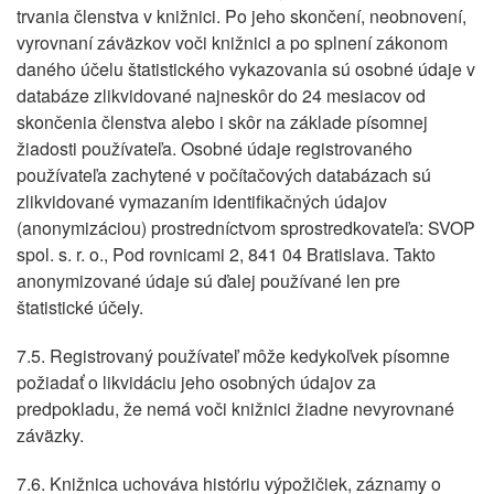
trvania členstva v knižnici. Po jeho skončení, neobnovení,
vyrovnaní záväzkov voči knižnici a po splnení zákonom
daného účelu štatistického vykazovania sú osobné údaje v
databáze zlikvidované najneskôr do 24 mesiacov od
skončenia členstva alebo i skôr na základe písomnej
žiadosti používateľa. Osobné údaje registrovaného
používateľa zachytené v počítačových databázach sú
zlikvidované vymazaním identifikačných údajov
(anonymizáciou) prostredníctvom sprostredkovateľa: SVOP
spol. s. r. o., Pod rovnicami 2, 841 04 Bratislava. Takto
anonymizované údaje sú ďalej používané len pre
štatistické účely.
7.5. Registrovaný používateľ môže kedykoľvek písomne
požiadať o likvidáciu jeho osobných údajov za
predpokladu, že nemá voči knižnici žiadne nevyrovnané
záväzky.
7.6. Knižnica uchováva históriu výpožičiek, záznamy o