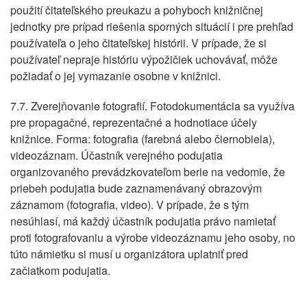
použití čitateľského preukazu a pohyboch knižničnej
jednotky pre prípad riešenia sporných situácií i pre prehľad
používateľa o jeho čitateľskej histórii. V prípade, že si
používateľ nepraje históriu výpožičiek uchovávať, môže
požiadať o jej vymazanie osobne v knižnici.
7.7. Zverejňovanie fotografií. Fotodokumentácia sa využíva
pre propagačné, reprezentačné a hodnotiace účely
knižnice. Forma: fotografia (farebná alebo čiernobiela),
videozáznam. Účastník verejného podujatia
organizovaného prevádzkovateľom berie na vedomie, že
priebeh podujatia bude zaznamenávaný obrazovým
záznamom (fotografia, video). V prípade, že s tým
nesúhlasí, má každý účastník podujatia právo namietať
proti fotografovaniu a výrobe videozáznamu jeho osoby, no
túto námietku si musí u organizátora uplatniť pred
začiatkom podujatia.