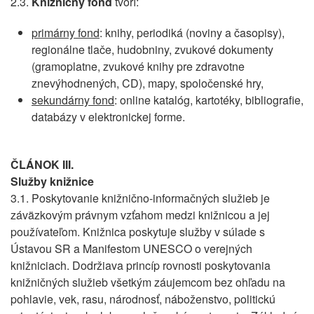
2.3.
Knižničný fond
tvorí:
primárny fond
: knihy, periodiká (noviny a časopisy),
regionálne tlače, hudobniny, zvukové dokumenty
(gramoplatne, zvukové knihy pre zdravotne
znevýhodnených, CD), mapy, spoločenské hry,
sekundárny fond
: online katalóg, kartotéky, bibliografie,
databázy v elektronickej forme.
ČLÁNOK III.
Služby knižnice
3.1. Poskytovanie knižnično-informačných služieb je
záväzkovým právnym vzťahom medzi knižnicou a jej
používateľom. Knižnica poskytuje služby v súlade s
Ústavou SR a Manifestom UNESCO o verejných
knižniciach. Dodržiava princíp rovnosti poskytovania
knižničných služieb všetkým záujemcom bez ohľadu na
pohlavie, vek, rasu, národnosť, náboženstvo, politickú