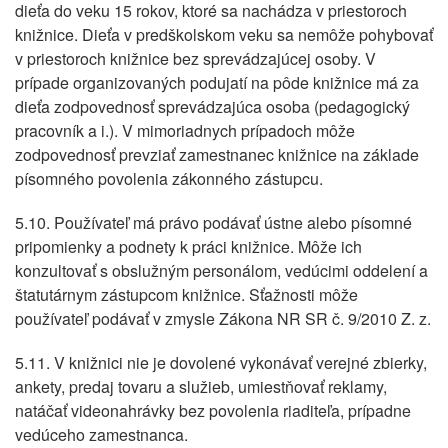
dieťa do veku 15 rokov, ktoré sa nachádza v priestoroch
knižnice. Dieťa v predškolskom veku sa nemôže pohybovať
v priestoroch knižnice bez sprevádzajúcej osoby. V
prípade organizovaných podujatí na pôde knižnice má za
dieťa zodpovednosť sprevádzajúca osoba (pedagogický
pracovník a i.). V mimoriadnych prípadoch môže
zodpovednosť prevziať zamestnanec knižnice na základe
písomného povolenia zákonného zástupcu.
5.10. Používateľ má právo podávať ústne alebo písomné
pripomienky a podnety k práci knižnice. Môže ich
konzultovať s obslužným personálom, vedúcimi oddelení a
štatutárnym zástupcom knižnice. Sťažnosti môže
používateľ podávať v zmysle Zákona NR SR č. 9/2010 Z. z.
5.11. V knižnici nie je dovolené vykonávať verejné zbierky,
ankety, predaj tovaru a služieb, umiestňovať reklamy,
natáčať videonahrávky bez povolenia riaditeľa, prípadne
vedúceho zamestnanca.