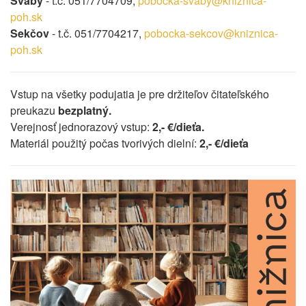
Šváby
- t.č. 051/7704709,
pobocka-svaby@kniznica-
poh.sk
Sekčov
- t.č. 051/7704217,
pobocka-sekcov@kniznica-
poh.sk
Vstup na všetky podujatia je pre držiteľov čitateľského
preukazu
bezplatný.
Verejnosť jednorazový vstup:
2
,- €/dieťa.
Materiál použitý počas tvorivých dielní:
2,- €/dieťa