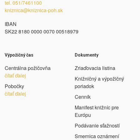
tel.
051/7461100
kniznica@kniznica-poh.sk
IBAN
SK22 8180 0000 0070 00518979
Výpožičný čas
Dokumenty
Centrálna požičovňa
Zriaďovacia listina
čítať ďalej
Knižničný a výpožičný
Pobočky
poriadok
čítať ďalej
Cenník
Manifest knižníc pre
Európu
Podávanie sťažností
Smernica oznámení