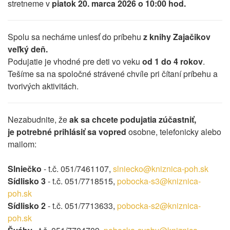
stretneme v
piatok 20. marca 2026 o 10:00 hod.
Spolu sa necháme uniesť do príbehu
z knihy Zajačikov
veľký deň.
Podujatie je vhodné pre deti vo veku
od 1 do 4 rokov
.
Tešíme sa na spoločné strávené chvíle pri čítaní príbehu a
tvorivých aktivitách.
Nezabudnite, že
ak sa chcete podujatia zúčastniť,
je
potrebné prihlásiť sa vopred
osobne, telefonicky alebo
mailom:
Slniečko
- t.č. 051/7461107,
slniecko@kniznica-poh.sk
Sídlisko 3
- t.č. 051/7718515,
pobocka-s3@kniznica-
poh.sk
Sídlisko 2
- t.č. 051/7713633,
pobocka-s2@kniznica-
poh.sk