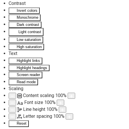
Contrast
Invert colors
Skip to main content
Monochrome
Dark contrast
Light contrast
Low saturation
High saturation
Text
Highlight links
Highlight headings
Screen reader
Read mode
Scaling
Content scaling
100
%
Font size
100
%
Aa
Line height
100
%
Letter spacing
100
%
Reset