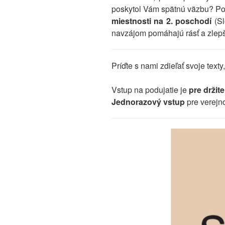
poskytol Vám spätnú väzbu? Po
miestnosti na 2. poschodí
(Sl
navzájom pomáhajú rásť a zlepš
Príďte s nami zdieľať svoje text
Vstup na podujatie je
pre držit
Jednorazový vstup
pre verejno