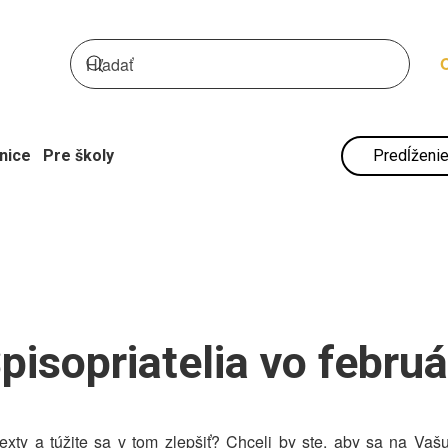
nice
Pre školy
Predĺženie
pisopriatelia vo februá
 texty a túžite sa v tom zlepšiť? Chceli by ste, aby sa na Va