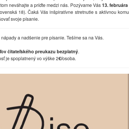
tom neváhajte a príďte medzi nás. Pozývame Vás
13. februára
ovenská 18). Čaká Vás inšpiratívne stretnutie s aktívnou komuni
ovať svoje písanie.
y, nápady a nadšenie pre písanie. Tešíme sa na Vás.
eľov čitateľského preukazu bezplatný
.
sť je spoplatnený vo výške 2
€/
osoba.