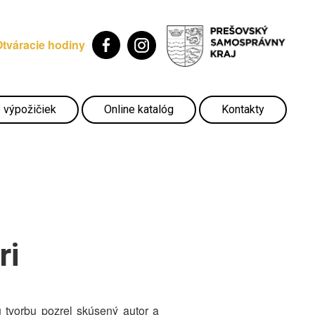
Otváracie hodiny
 výpožičiek
Online katalóg
Kontakty
ri
šu tvorbu pozrel skúsený autor a