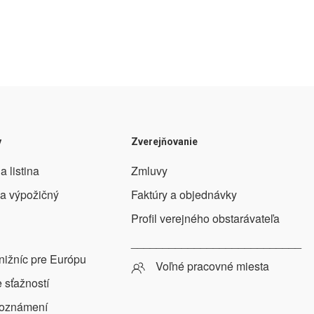
y
Zverejňovanie
a listina
Zmluvy
 a výpožičný
Faktúry a objednávky
Profil verejného obstarávateľa
___________________________
nižníc pre Európu
Voľné pracovné miesta
 sťažností
 oznámení