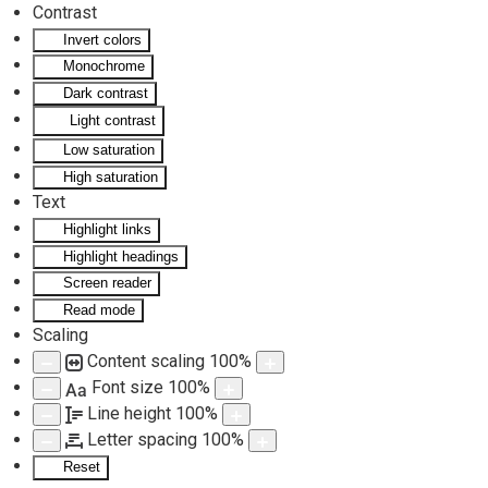
Contrast
Invert colors
Skip to main content
Monochrome
Dark contrast
Light contrast
Low saturation
High saturation
Text
Highlight links
Highlight headings
Screen reader
Read mode
Scaling
Content scaling
100
%
Font size
100
%
Aa
Line height
100
%
Letter spacing
100
%
Reset