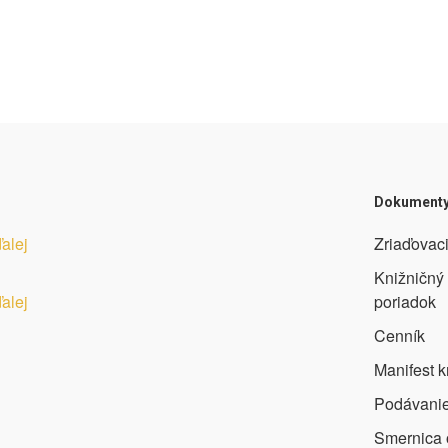
Dokument
ďalej
Zriaďovaci
Knižničný
ďalej
poriadok
Cenník
Manifest k
Podávanie
Smernica