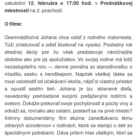
uskutoční
12. februára
o 17:00 hod.
v
Prednáškovej
miestnosti
na 2. poschodí.
O filme:
Osemnásťročná Johana chce odísť z rodného malomesta.
Túži zmaturovať a odísť študovať na vysokú. Posledný rok
strednej školy pre ňu však predstavuje náročnejšie
obdobie ako pre jej spolužiakov. Vo svojej rodine má totiž
nezastupiteľnú rolu — denne pomáha so starostlivosťou o
mladšiu sestru s hendikepom. Napriek všetkej láske sa
musí oslobodiť od očakávaní okolia, nájsť si vlastný priestor
a opustiť sestrin tieň. Johana je tzv. sklenené dieťa,
nevedomky prehliadané svojimi preťaženými rodičmi a
svetom. Dokáže prekonať svoje pochybnosti a pocity viny a
odváži sa, rovnako ako ostatní, postaviť sa na prvé miesto?
Intímny dokumentárny film skúma zanedbávanú tému
zdravých súrodencov v rodinách, ktoré sa starajú o deti so
špeciálnymi potrebami. Dáva pritom hlas všetkým, ktorí sa