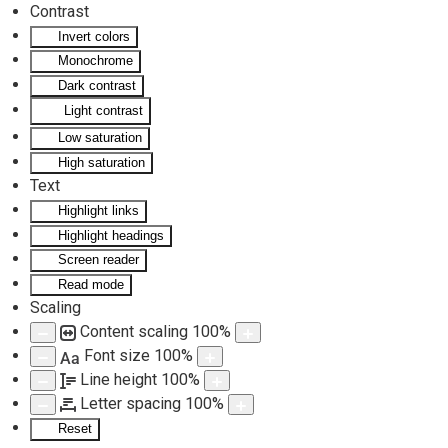
Contrast
Invert colors
Skip to main content
Monochrome
Dark contrast
Light contrast
Low saturation
High saturation
Text
Highlight links
Highlight headings
Screen reader
Read mode
Scaling
Content scaling
100
%
Font size
100
%
Aa
Line height
100
%
Letter spacing
100
%
Reset