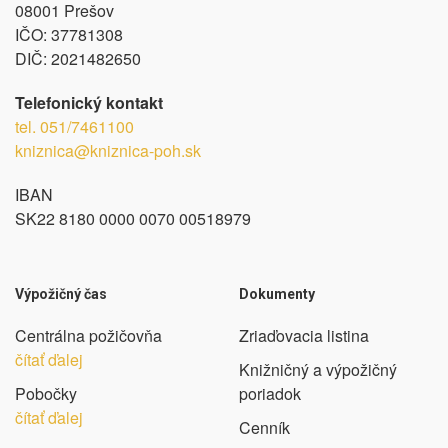
08001 Prešov
IČO:
37781308
DIČ:
2021482650
Telefonický kontakt
tel.
051/7461100
kniznica@kniznica-poh.sk
IBAN
SK22 8180 0000 0070 00518979
Výpožičný čas
Dokumenty
Centrálna požičovňa
Zriaďovacia listina
čítať ďalej
Knižničný a výpožičný
Pobočky
poriadok
čítať ďalej
Cenník