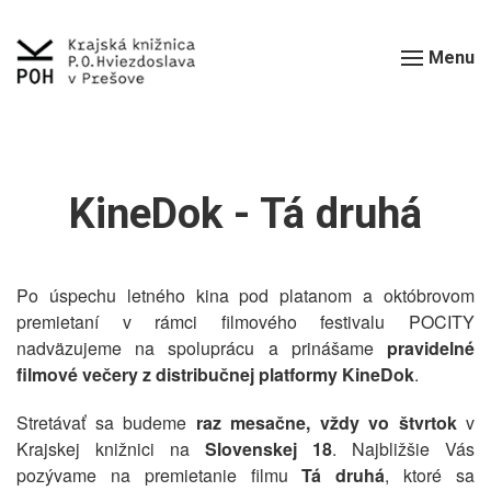
Menu
KineDok - Tá druhá
Po úspechu letného kina pod platanom a októbrovom
premietaní v rámci filmového festivalu POCITY
nadväzujeme na spoluprácu a prinášame
pravidelné
filmové večery z distribučnej platformy KineDok
.
Stretávať sa budeme
raz mesačne, vždy vo štvrtok
v
Krajskej knižnici na
Slovenskej 18
. Najbližšie Vás
pozývame na premietanie filmu
Tá druhá
, ktoré sa