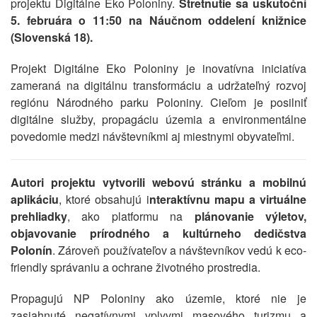
projektu Digitálne Eko Poloniny.
Stretnutie sa uskutoční
5. februára o 11:50 na Náučnom oddelení knižnice
(Slovenská 18).
Projekt Digitálne Eko Poloniny je inovatívna iniciatíva
zameraná na digitálnu transformáciu a udržateľný rozvoj
regiónu Národného parku Poloniny. Cieľom je posilniť
digitálne služby, propagáciu územia a environmentálne
povedomie medzi návštevníkmi aj miestnymi obyvateľmi.
Autori projektu vytvorili webovú stránku a mobilnú
aplikáciu
, ktoré obsahujú i
nteraktívnu mapu a virtuálne
prehliadky
, ako platformu na
plánovanie výletov,
objavovanie prírodného a kultúrneho dedičstva
Polonín
. Zároveň používateľov a návštevníkov vedú k eco-
friendly správaniu a ochrane životného prostredia.
Propagujú NP Poloniny ako územie, ktoré nie je
zasiahnuté negatívnymi vplyvmi masového turizmu a