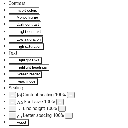
Contrast
Invert colors
Skip to main content
Monochrome
Dark contrast
Light contrast
Low saturation
High saturation
Text
Highlight links
Highlight headings
Screen reader
Read mode
Scaling
Content scaling
100
%
Font size
100
%
Aa
Line height
100
%
Letter spacing
100
%
Reset