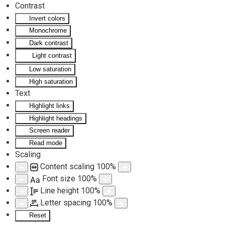
Contrast
Invert colors
Skip to main content
Monochrome
Dark contrast
Light contrast
Low saturation
High saturation
Text
Highlight links
Highlight headings
Screen reader
Read mode
Scaling
Content scaling
100
%
Font size
100
%
Aa
Line height
100
%
Letter spacing
100
%
Reset