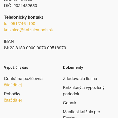
DIČ:
2021482650
Telefonický kontakt
tel.
051/7461100
kniznica@kniznica-poh.sk
IBAN
SK22 8180 0000 0070 00518979
Výpožičný čas
Dokumenty
Centrálna požičovňa
Zriaďovacia listina
čítať ďalej
Knižničný a výpožičný
Pobočky
poriadok
čítať ďalej
Cenník
Manifest knižníc pre
Európu