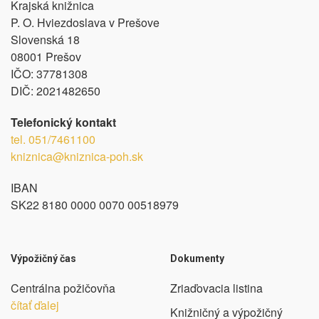
Krajská knižnica
P. O. Hviezdoslava v Prešove
Slovenská 18
08001 Prešov
IČO:
37781308
DIČ:
2021482650
Telefonický kontakt
tel.
051/7461100
kniznica@kniznica-poh.sk
IBAN
SK22 8180 0000 0070 00518979
Výpožičný čas
Dokumenty
Centrálna požičovňa
Zriaďovacia listina
čítať ďalej
Knižničný a výpožičný