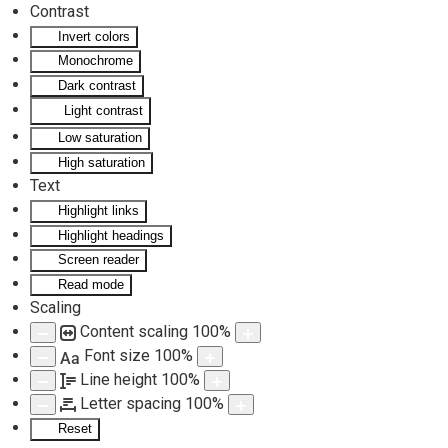
Contrast
Invert colors
Skip to main content
Monochrome
Dark contrast
Light contrast
Low saturation
High saturation
Text
Highlight links
Highlight headings
Screen reader
Read mode
Scaling
Content scaling
100
%
Font size
100
%
Aa
Line height
100
%
Letter spacing
100
%
Reset