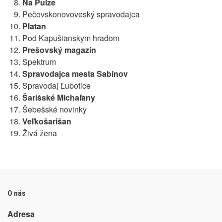
Na Pulze
Pečovskonovoveský spravodajca
Platan
Pod Kapušianskym hradom
Prešovský magazín
Spektrum
Spravodajca mesta Sabinov
Spravodaj Ľubotice
Šarišské Michaľany
Šebešské novinky
Veľkošarišan
Živá žena
O nás
Adresa