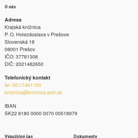
O nás
Adresa
Krajská knižnica
P. O. Hviezdoslava v Prešove
Slovenská 18
08001 Prešov
IČO:
37781308
DIČ:
2021482650
Telefonický kontakt
tel.
051/7461100
kniznica@kniznica-poh.sk
IBAN
SK22 8180 0000 0070 00518979
Výpožičný čas
Dokumenty