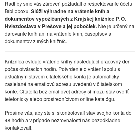
Radi by sme vás zároveň požiadali o rešpektovanie účelu
Biblioboxu.
Slúži výhradne na vrátenie kníh a
dokumentov vypožičaných z Krajskej knižnice P. O.
Hviezdoslava v Prešove a jej pobočiek.
Nie je určený na
darovanie kníh ani na vrátenie kníh, časopisov a
dokumentov z iných knižníc.
Knižnica eviduje vrátené knihy nasledujúci pracovný deň
počas otváracích hodín. Potvrdenie o vrátení spolu s
aktuálnym stavom čitateľského konta je automaticky
zasielané na emailovú adresu uvedenú v čitateľskom
konte. Čitatelia bez emailovej adresy si môžu stav overiť
telefonicky alebo prostredníctvom online katalógu.
Prosíme vás, aby ste si skontrolovali stav svojho konta do
48 hodín a v prípade nezrovnalostí nás bezodkladne
kontaktovali.