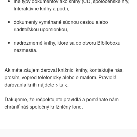
iné typy dokumentov ako knihy (CD, spoločenské hry,
interaktívne knihy a pod.),
dokumenty vymáhané súdnou cestou alebo
riaditeľskou upomienkou,
nadrozmerné knihy, ktoré sa do otvoru Biblioboxu
nezmestia.
Ak máte záujem darovať knižnici knihy, kontaktujte nás,
prosím, vopred telefonicky alebo e-mailom. Pravidlá
darovania kníh nájdete > tu <.
Ďakujeme, že rešpektujete pravidlá a pomáhate nám
chrániť náš spoločný knižničný fond.