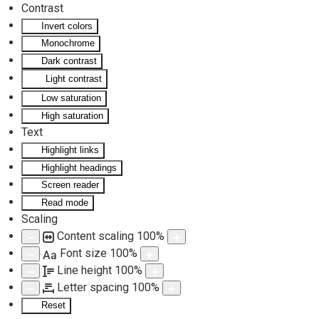
Contrast
Invert colors
Skip to main content
Monochrome
Dark contrast
Light contrast
Low saturation
High saturation
Text
Highlight links
Highlight headings
Screen reader
Read mode
Scaling
Content scaling
100
%
Font size
100
%
Aa
Line height
100
%
Letter spacing
100
%
Reset