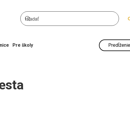
nice
Pre školy
Predĺženie
esta