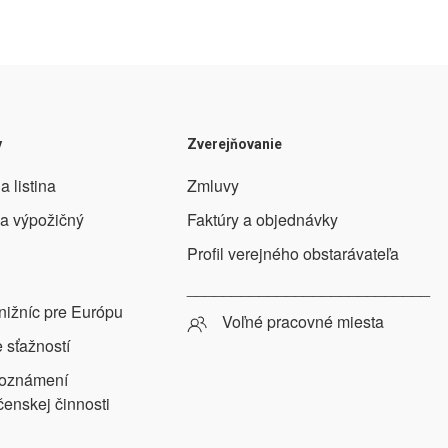
y
Zverejňovanie
a listina
Zmluvy
 a výpožičný
Faktúry a objednávky
Profil verejného obstarávateľa
___________________________
nižníc pre Európu
Voľné pracovné miesta
 sťažností
 oznámení
čenskej činnosti