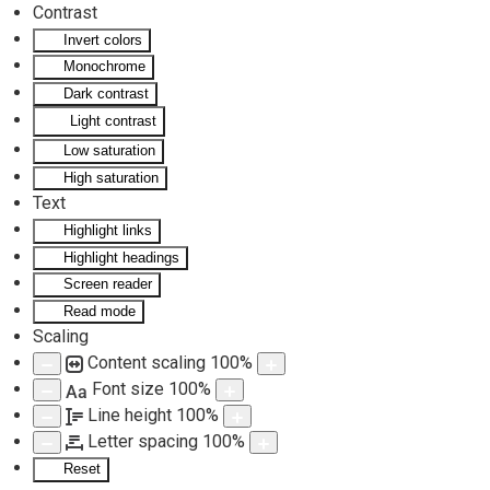
Contrast
Invert colors
Skip to main content
Monochrome
Dark contrast
Light contrast
Low saturation
High saturation
Text
Highlight links
Highlight headings
Screen reader
Read mode
Scaling
Content scaling
100
%
Font size
100
%
Aa
Line height
100
%
Letter spacing
100
%
Reset