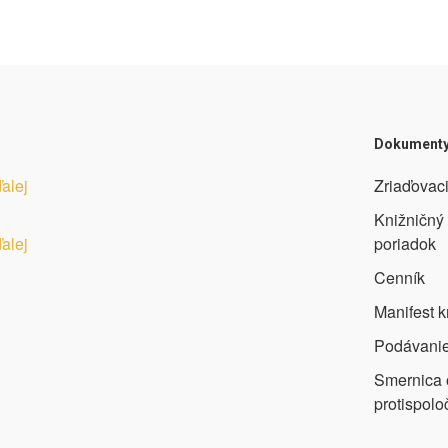
Dokument
ďalej
Zriaďovaci
Knižničný
ďalej
poriadok
Cenník
Manifest k
Podávanie
Smernica
protispolo