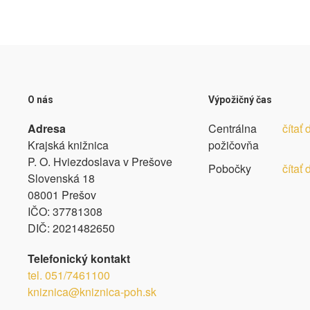
O nás
Výpožičný čas
Adresa
Centrálna
čítať 
Krajská knižnica
požičovňa
P. O. Hviezdoslava v Prešove
Pobočky
čítať 
Slovenská 18
08001 Prešov
IČO:
37781308
DIČ:
2021482650
Telefonický kontakt
tel.
051/7461100
kniznica@kniznica-poh.sk