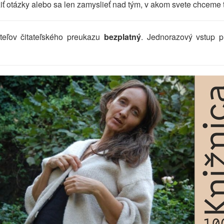
žiť otázky alebo sa len zamyslieť nad tým, v akom svete chceme tv
iteľov čitateľského preukazu
bezplatný
. Jednorazový vstup p