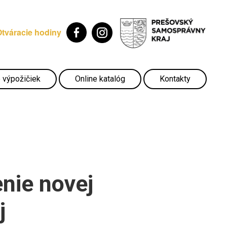
Otváracie hodiny
 výpožičiek
Online katalóg
Kontakty
enie novej
j