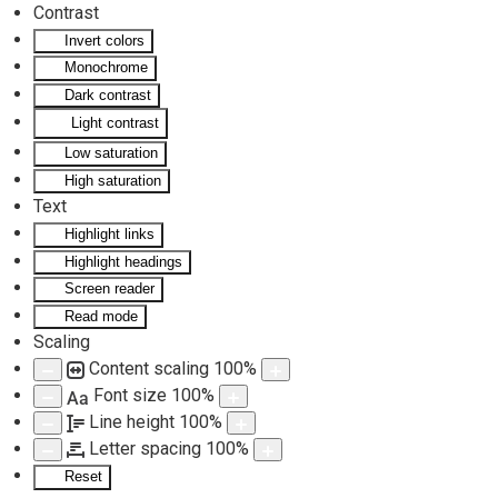
Contrast
Invert colors
Skip to main content
Monochrome
Dark contrast
Light contrast
Low saturation
High saturation
Text
Highlight links
Highlight headings
Screen reader
Read mode
Scaling
Content scaling
100
%
Font size
100
%
Aa
Line height
100
%
Letter spacing
100
%
Reset