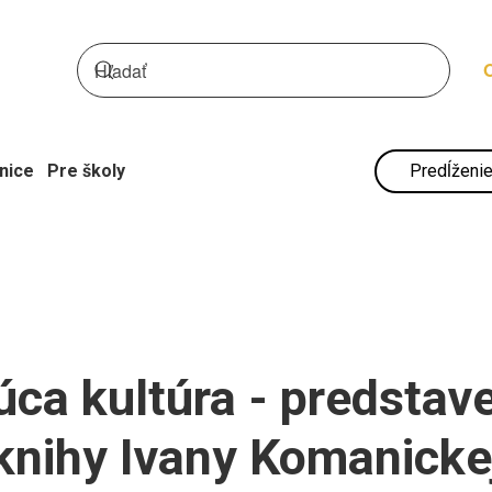
nice
Pre školy
Predĺženie
ca kultúra - predstav
knihy Ivany Komanicke