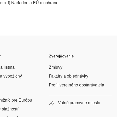
ísm. f) Nariadenia EÚ o ochrane
y
Zverejňovanie
a listina
Zmluvy
 a výpožičný
Faktúry a objednávky
Profil verejného obstarávateľa
___________________________
nižníc pre Európu
Voľné pracovné miesta
 sťažností