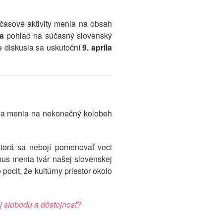
časové aktivity menia na obsah
a
pohľad na súčasný slovenský
ne diskusia sa uskutoční
9. apríla
y sa menia na nekonečný kolobeh
ktorá sa nebojí pomenovať veci
us menia tvár našej slovenskej
ocit, že kultúrny priestor okolo
jej slobodu a dôstojnosť?