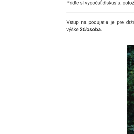
Príďte si vypočuť diskusiu, polo
Vstup na podujatie je pre drž
výške
2
€/osoba
.