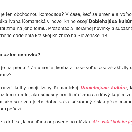
o je len obchodnou komoditou? V čase, keď sa umenie a voľno
onúka Ivana Komanická v novej knihe esejí
Dobiehajúca kultúr
beralizmu na jeho formu. Prezentácia literárnej novinky a súčas
čného oddelenia krajskej knižnice na Slovenskej 18.
bo už len cenovku?
s je na predaj? Že umenie, tvorba a naše voľnočasové aktivit
itmov?
novej knihy esejí Ivany Komanickej
Dobiehajúca kultúra
, 
rieme na to, ako súčasný neoliberalizmus a dravý kapitalizm
m, ako sa z verejného dobra stáva súkromný zisk a prečo máme p
kom peňazí.
je to kritika, ktorá hľadá odpovede na otázku:
Ako vrátiť kultúre 