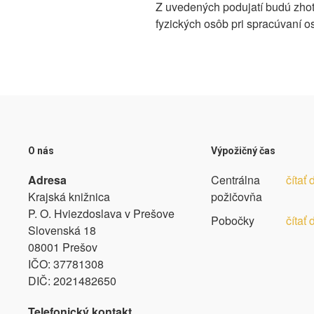
Z uvedených podujatí budú zhot
fyzických osôb pri spracúvaní 
O nás
Výpožičný čas
Adresa
Centrálna
čítať 
Krajská knižnica
požičovňa
P. O. Hviezdoslava v Prešove
Pobočky
čítať 
Slovenská 18
08001 Prešov
IČO:
37781308
DIČ:
2021482650
Telefonický kontakt