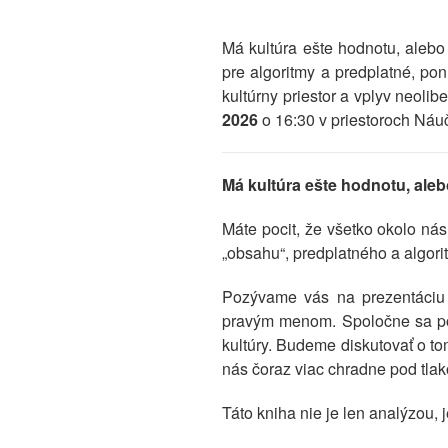
Má kultúra ešte hodnotu, aleb
pre algoritmy a predplatné, p
kultúrny priestor a vplyv neoli
2026
o 16:30 v priestoroch Náu
Má kultúra ešte hodnotu, ale
Máte pocit, že všetko okolo ná
„obsahu“, predplatného a algor
Pozývame vás na prezentáciu 
pravým menom. Spoločne sa poz
kultúry. Budeme diskutovať o to
nás čoraz viac chradne pod tla
Táto kniha nie je len analýzou, 